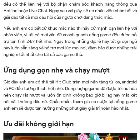
đều có thể liên hệ với bộ phận chăm sóc khách hàng thông qua
Hotline hoặc Live Chat. Ngay sau vài giây, sẽ có nhân viên phản hồi và
giải đáp tất cả mọi câu hỏi của người chơi đang thắc mắc.
Nếu anh em có bất cứ khúc mắc nào thì hãy cứ mạnh dạn liên hệ với
nhân viên, vì tất cả mọi vấn đề xoanh quanh cổng game đều được hỗ
trợ tận tình 24/7 hết nhé. Ngay trong những dịp lễ hay tết gì đội ngũ
này luôn sẵn sàng và hỗ trợ mọi lúc mọi noi, đảm bảo được những trải
nghiệm tốt nhất cho tất cả các game thủ.
Ứng dụng gọn nhẹ và chạy mượt
Giờ đây anh em có thể tải Hit Club trên mọi nền tảng từ ios, android
và PC đều tương thích hết nhé. Dung lượng game đã được tối ưu hóa
nên chạy rất mượt và luôn ổn định không bao giờ bị lag hay mất kết
nối bất thường đâu nè. Chắc chắn, tham gia cá cược tại cổng game
anh em sẽ được tận hưởng những phút giây giải trí hoàn hảo nhất.
Ưu đãi không giới hạn