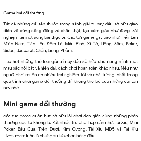
Game bài đổi thưởng
Tất cả những cái tên thuộc trong sảnh giải trí này đều sở hữu giao
diện vô cùng sống động và chân thật, tạo cảm giác như đang trải
nghiệm tại một sòng bài thực tế. Các tựa game gây bão như: Tiến Lên
Miền Nam, Tiến Lên Đếm Lá, Mậu Binh, Xì Tố, Liêng, Sâm, Poker,
Sicbo, Baccarat, Chắn, Liêng, Phỏm.
Hầu hết những thể loại giải trí này đều sở hữu cho riêng mình một
màu sắc nổi bật và hiện đại, cách chơi hoàn toàn khác nhau. Nếu như
người chơi muốn có nhiều trải nghiệm tốt và chất lượng nhất trong
quá trình chơi game đổi thưởng thì không thể bỏ qua những cái tên
này nhé.
Mini game đổi thưởng
các tựa game cuốn hút sở hữu lối chơi đơn giản cùng những phần
thưởng siêu to khổng lồ. Rất nhiều trò chơi hấp dẫn như: Tài Xỉu, Mini
Poker, Bầu Cua, Trên Dưới, Kim Cương, Tài Xỉu MD5 và Tài Xỉu
Livestream luôn là những sự lựa chọn hàng đầu.