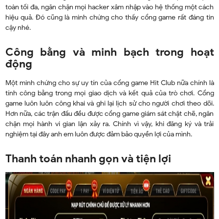
toàn tối đa, ngăn chặn mọi hacker xâm nhập vào hệ thống một cách
hiệu quả. Đó cũng là minh chứng cho thấy cổng game rất đáng tin
cậy nhé.
Công bằng và minh bạch trong hoạt
động
Một minh chứng cho sự uy tín của cổng game Hit Club nữa chính là
tính công bằng trong mọi giao dịch và kết quả của trò chơi. Cổng
game luôn luôn công khai và ghi lại lịch sử cho người chơi theo dõi.
Hơn nữa, các trận đấu đều được cổng game giám sát chặt chẽ, ngăn
chặn mọi hành vi gian lận xảy ra. Chính vì vậy, khi đăng ký và trải
nghiệm tại đây anh em luôn được đảm bảo quyền lợi của mình.
Thanh toán nhanh gọn và tiện lợi