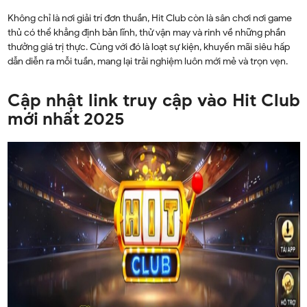
Không chỉ là nơi giải trí đơn thuần, Hit Club còn là sân chơi nơi game
thủ có thể khẳng định bản lĩnh, thử vận may và rinh về những phần
thưởng giá trị thực. Cùng với đó là loạt sự kiện, khuyến mãi siêu hấp
dẫn diễn ra mỗi tuần, mang lại trải nghiệm luôn mới mẻ và trọn vẹn.
Cập nhật link truy cập vào Hit Club
mới nhất 2025