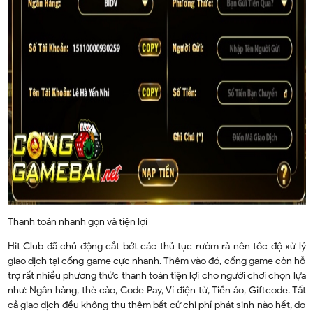
Thanh toán nhanh gọn và tiện lợi
Hit Club đã chủ động cắt bớt các thủ tục rườm rà nên tốc độ xử lý
giao dịch tại cổng game cực nhanh. Thêm vào đó, cổng game còn hỗ
trợ rất nhiều phương thức thanh toán tiện lợi cho người chơi chọn lựa
như: Ngân hàng, thẻ cào, Code Pay, Ví điện tử, Tiền ảo, Giftcode. Tất
cả giao dịch đều không thu thêm bất cứ chi phí phát sinh nào hết, do