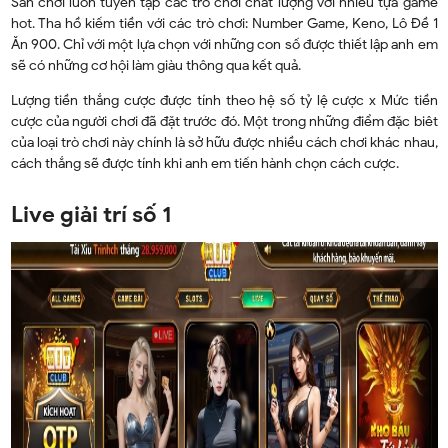
Sân chơi luôn tuyển tập các trò chơi chất lượng với nhiều tựa game
hot. Tha hồ kiếm tiền với các trò chơi: Number Game, Keno, Lô Đề 1
Ăn 900. Chỉ với một lựa chọn với những con số được thiết lập anh em
sẽ có những cơ hội làm giàu thông qua kết quả.
Lượng tiền thắng cược được tính theo hệ số tỷ lệ cược x Mức tiền
cược của người chơi đã đặt trước đó. Một trong những điểm đặc biêt
của loại trò chơi này chính là sở hữu được nhiều cách chơi khác nhau,
cách thắng sẽ được tính khi anh em tiến hành chọn cách cược.
Live giải trí số 1