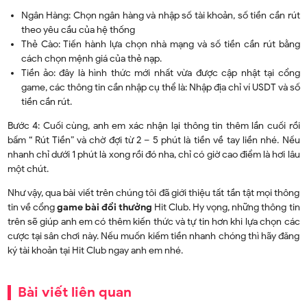
Ngân Hàng:
Chọn ngân hàng và nhập số tài khoản, số tiền cần rút
theo yêu cầu của hệ thống
Thẻ Cào:
Tiến hành lựa chọn nhà mạng và số tiền cần rút bằng
cách chọn mệnh giá của thẻ nạp.
Tiền ảo: đây là hình thức mới nhất vừa được cập nhật tại cổng
game, các thông tin cần nhập cụ thể là: Nhập địa chỉ ví USDT và số
tiền cần rút.
Bước 4: Cuối cùng, anh em xác nhận lại thông tin thêm lần cuối rồi
bấm “ Rút Tiền” và chờ đợi từ 2 – 5 phút là tiền về tay liền nhé. Nếu
nhanh chỉ dưới 1 phút là xong rồi đó nha, chỉ có giờ cao điểm là hơi lâu
một chút.
Như vậy, qua bài viết trên chúng tôi đã giới thiệu tất tần tật mọi thông
tin về cổng
game bài đổi thưởng
Hit Club. Hy vọng, những thông tin
trên sẽ giúp anh em có thêm kiến thức và tự tin hơn khi lựa chọn các
cược tại sân chơi này. Nếu muốn kiếm tiền nhanh chóng thì hãy đăng
ký tài khoản tại Hit Club ngay anh em nhé.
Bài viết liên quan