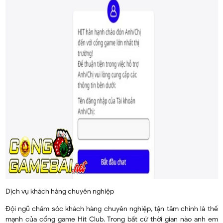
Dịch vụ khách hàng chuyên nghiệp
Đội ngũ chăm sóc khách hàng chuyên nghiệp, tận tâm chính là thế
mạnh của cổng game Hit Club. Trong bất cứ thời gian nào anh em