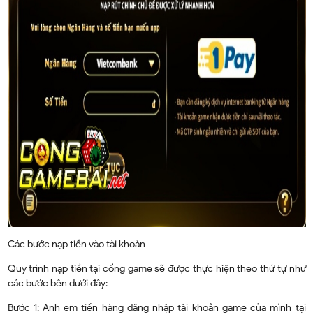
Các bước nạp tiền vào tài khoản
Quy trình nạp tiền tại cổng game sẽ được thực hiện theo thứ tự như
các bước bên dưới đây:
Bước 1: Anh em tiến hàng đăng nhập tài khoản game của mình tại