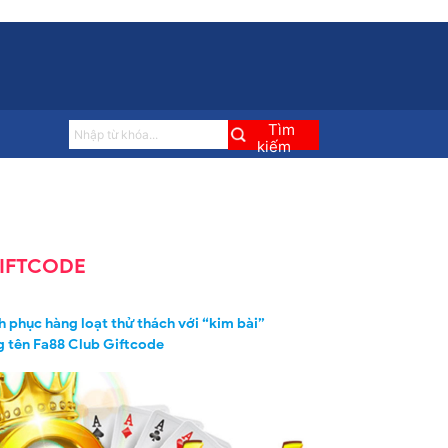
Tìm
kiếm
IFTCODE
h phục hàng loạt thử thách với “kim bài”
 tên Fa88 Club Giftcode