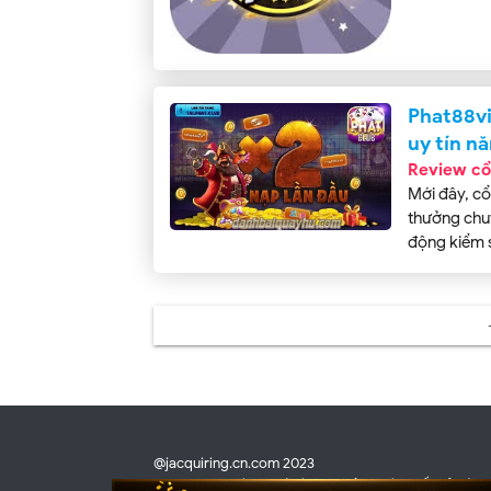
thời thượng
Phat88vi
uy tín n
Review c
Mới đây, cổ
thưởng chu
động kiểm s
trở nên nha
game […]
@jacquiring.cn.com 2023
Conggamebai.com là site chuyên review tất cả các 