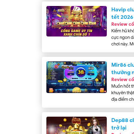
Havip cl
tết 2026
Review c
Kiếm hũ khô
cực ngon d
chơi này. M
cần có sự k
Mir86 cl
thưởng m
Review c
Muốn hốt th
khuyên thật
địa điểm ch
năm hoạt độ
Dep88 cl
trở lại