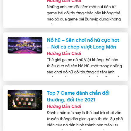
Hướng Dẫn Chơi
Những anh em đã kiếm một núi tiền từ
game bài đổi thưởng chắc hẳn không thể
nào bỏ qua game bài Bumvip đúng không
nhỉ? Đây là cổng game có sức mạnh cá
cược hot nhất 2022, cung cấp chơi game
trên mọi nền tảng, hỗ trợ người chơi cá
Nổ hũ – Sân chơi nổ hũ cực hot
cược với nhiều hình […]
– Nơi cá chép vượt Long Môn
Hướng Dẫn Chơi
Thế giới game nổ hũ Việt không thể nào
thiếu đượ cái tên Nổ Hũ, một trong những
sân chơi nổ hũ đổi thưởng có tầm ảnh
hưởng nhất hiện nay. Hầu hết những thể
loại hũ ngon, hũ lớn và các hũ tỷ lệ ăn
thưởng cao đều có mặt tại Nỗ Hũ. Chơi […]
Top 7 Game đánh chắn đổi
thưởng, đổi thẻ 2021
Hướng Dẫn Chơi
Đánh chắn xưa nay là thể loại trò chơi vốn
truyền thống dân gian quen thuộc. Sự phổ
biến của nó dần hình thành nên trào lưu