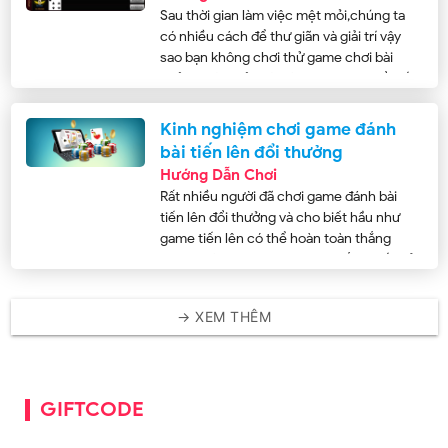
Sau thời gian làm việc mệt mỏi,chúng ta
có nhiều cách để thư giãn và giải trí vậy
sao bạn không chơi thử game chơi bài
phỏm? Bài phỏm là trò chơi đang phổ biến
tại Việt Nam hiện nay. Nếu bạn là người
chơi đầu tiên bạn đừng lo ngại, bạn sẽ
Kinh nghiệm chơi game đánh
được hướng […]
bài tiến lên đổi thưởng
Hướng Dẫn Chơi
Rất nhiều người đã chơi game đánh bài
tiến lên đổi thưởng và cho biết hầu như
game tiến lên có thể hoàn toàn thắng
được nhờ kinh nghiệm. May mắn chiếm tỉ
lệ ít, không quyết định nhiều đến sự thắng
thua. Họ mất nhiều thời gian để chơi, rèn
→ XEM THÊM
luyện để rút ra […]
GIFTCODE