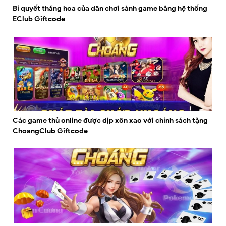
Bí quyết thăng hoa của dân chơi sành game bằng hệ thống
EClub Giftcode
Các game thủ online được dịp xôn xao với chính sách tặng
ChoangClub Giftcode