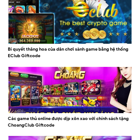
Bí quyết thăng hoa của dân chơi sành game bằng hệ thống
EClub Giftcode
Các game thủ online được dịp xôn xao với chính sách tặng
ChoangClub Giftcode