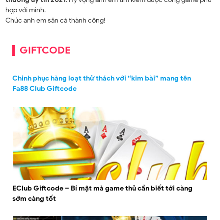
hợp với mình.
Chúc anh em săn cá thành công!
GIFTCODE
Chinh phục hàng loạt thử thách với “kim bài” mang tên
Fa88 Club Giftcode
EClub Giftcode – Bí mật mà game thủ cần biết tới càng
sớm càng tốt