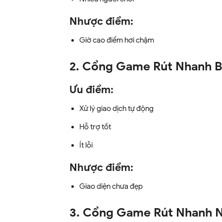
Nhược điểm:
Giờ cao điểm hơi chậm
2. Cổng Game Rút Nhanh 
Ưu điểm:
Xử lý giao dịch tự động
Hỗ trợ tốt
Ít lỗi
Nhược điểm:
Giao diện chưa đẹp
3. Cổng Game Rút Nhanh 