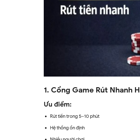
1. Cổng Game Rút Nhanh 
Ưu điểm:
Rút tiền trong 5–10 phút
Hệ thống ổn định
Nhiều người chơi