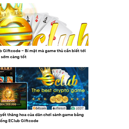
b Giftcode – Bí mật mà game thủ cần biết tới
 sớm càng tốt
uyết thăng hoa của dân chơi sành game bằng
hống EClub Giftcode